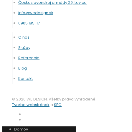
Československej armády 29, Levice
info@wedesign.sk
0905 185 117
O nás
Služby
Referencie
Blog
Kontakt
© 2026 WE DESIGN. Všetky práva vyhradené.
Tvorba webstránok
a
SEO
Domov