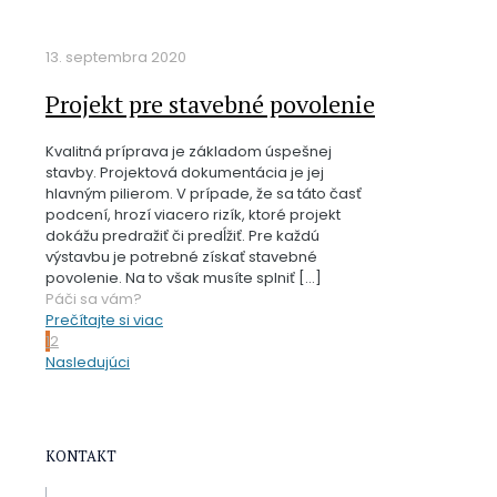
13. septembra 2020
Projekt pre stavebné povolenie
Kvalitná príprava je základom úspešnej
stavby. Projektová dokumentácia je jej
hlavným pilierom. V prípade, že sa táto časť
podcení, hrozí viacero rizík, ktoré projekt
dokážu predražiť či predĺžiť. Pre každú
výstavbu je potrebné získať stavebné
povolenie. Na to však musíte splniť
[…]
Páči sa vám?
Prečítajte si viac
1
2
Nasledujúci
KONTAKT