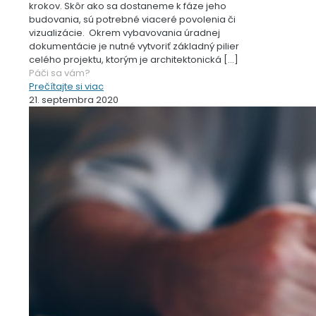
krokov. Skôr ako sa dostaneme k fáze jeho
budovania, sú potrebné viaceré povolenia či
vizualizácie. Okrem vybavovania úradnej
dokumentácie je nutné vytvoriť základný pilier
celého projektu, ktorým je architektonická
[…]
Páči sa vám?
Prečítajte si viac
21. septembra 2020